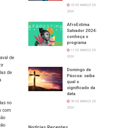
22 DE MARÇO DE
2024
AfroEstima
Salvador 2024:
conheça o
programa
11 DE MARÇO DE
2024
naval de
ir
Domingo de
las de
Páscoa: saiba
a
qual o
significado da
data
30 DE MARÇO DE
das no
2024
as com
ção
ção
Notícias Recentes