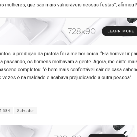
as mulheres, que são mais vulneráveis nessas festas”, afirmou 
os, a proibição da pistola foi a melhor coisa. “Era horrível ir par
 ia passando, os homens molhavam a gente. Agora, me sinto mai
asceno completou: “é bem mais confortável sair de casa sabe
s vezes é na maldade e acabava prejudicando a outra pessoa”.
4.584
Salvador