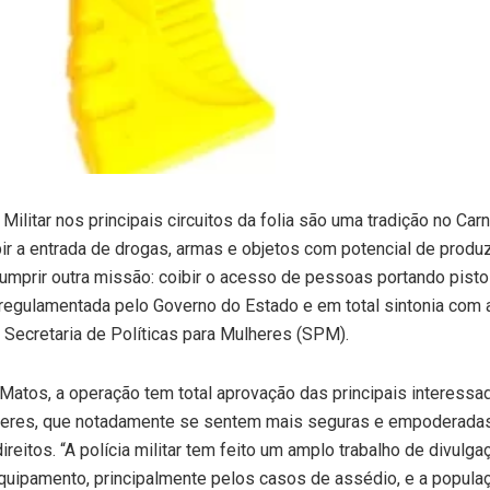
ilitar nos principais circuitos da folia são uma tradição no Car
bir a entrada de drogas, armas e objetos com potencial de produz
umprir outra missão: coibir o acesso de pessoas portando pisto
regulamentada pelo Governo do Estado e em total sintonia com 
Secretaria de Políticas para Mulheres (SPM).
atos, a operação tem total aprovação das principais interessa
ulheres, que notadamente se sentem mais seguras e empoderad
reitos. “A polícia militar tem feito um amplo trabalho de divulga
equipamento, principalmente pelos casos de assédio, e a popula