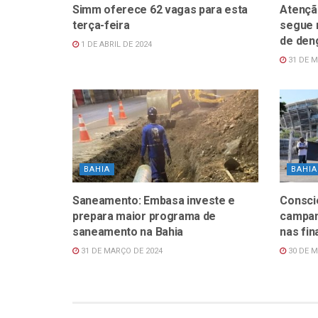
Simm oferece 62 vagas para esta
Atenção
terça-feira
segue 
de den
1 DE ABRIL DE 2024
31 DE M
BAHIA
BAHIA
Saneamento: Embasa investe e
Consci
prepara maior programa de
campan
saneamento na Bahia
nas fi
31 DE MARÇO DE 2024
30 DE M