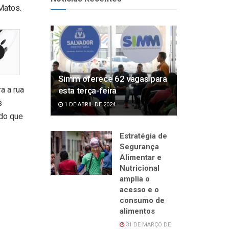
Matos.
Simm oferece 62 vagas para
a a rua
esta terça-feira
s
1 DE ABRIL DE 2024
ndo que
Estratégia de
Segurança
Alimentar e
Nutricional
amplia o
acesso e o
consumo de
alimentos
31 DE MARÇO DE