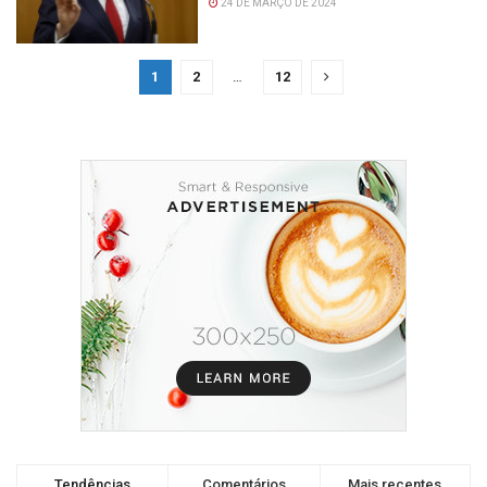
24 DE MARÇO DE 2024
1
2
…
12
Tendências
Comentários
Mais recentes