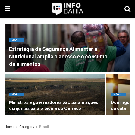
BRASIL
Estratégia de Segurança Alimentar e
Nutricional amplia o acesso e o consumo
de alimentos
BRASIL
BRASIL
Ministros e governadores pactuaram ações
Domingo de 
conjuntas para o bioma do Cerrado
da data
Home
Category
Brasil