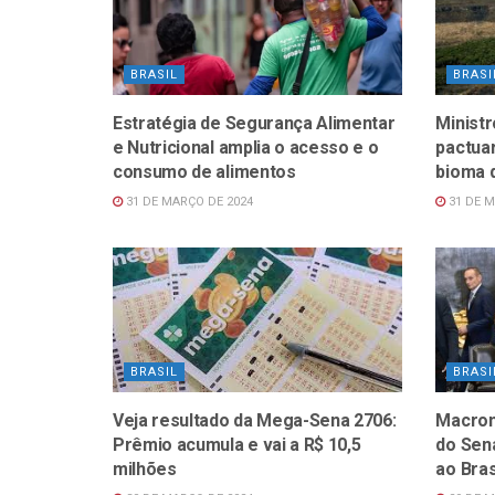
BRASIL
BRASI
Estratégia de Segurança Alimentar
Minist
e Nutricional amplia o acesso e o
pactua
consumo de alimentos
bioma 
31 DE MARÇO DE 2024
31 DE M
BRASIL
BRASI
Veja resultado da Mega-Sena 2706:
Macron
Prêmio acumula e vai a R$ 10,5
do Sena
milhões
ao Bras