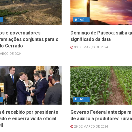
L
BRASIL
ros e governadores
Domingo de Páscoa: saiba qu
ram ações conjuntas para o
significado da data
do Cerrado
30 DE MARÇO DE 2024
ARÇO DE 2024
L
BRASIL
 é recebido por presidente
Governo Federal antecipa m
do e encerra visita oficial
de auxílio a produtores rurai
il
29 DE MARÇO DE 2024