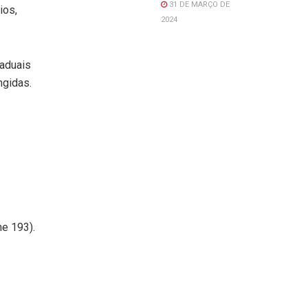
31 DE MARÇO DE
ios,
2024
taduais
ngidas.
ne 193).