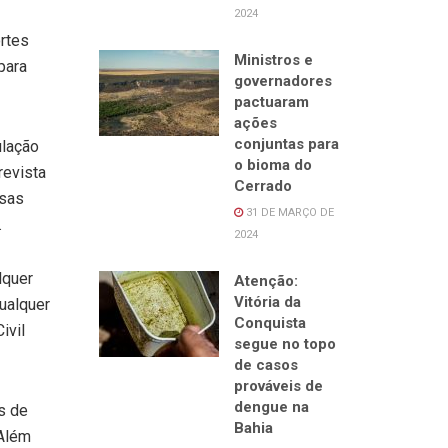
2024
rtes
Ministros e
para
governadores
pactuaram
ações
conjuntas para
ulação
o bioma do
revista
Cerrado
isas
31 DE MARÇO DE
.
2024
lquer
Atenção:
Vitória da
ualquer
Conquista
ivil
segue no topo
de casos
prováveis de
dengue na
s de
Bahia
 Além