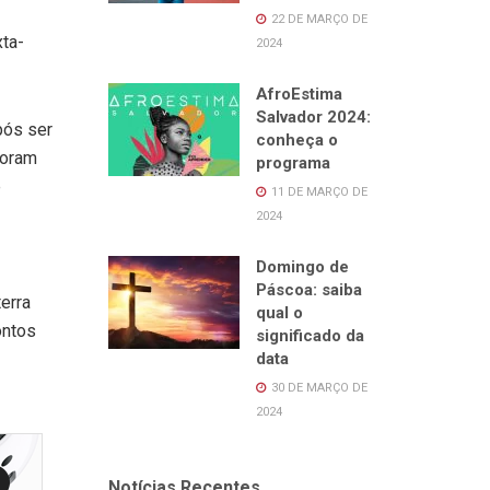
22 DE MARÇO DE
xta-
2024
AfroEstima
Salvador 2024:
pós ser
conheça o
foram
programa
e
11 DE MARÇO DE
2024
Domingo de
Páscoa: saiba
erra
qual o
ontos
significado da
data
30 DE MARÇO DE
2024
Notícias Recentes