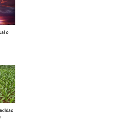
al o
edidas
s