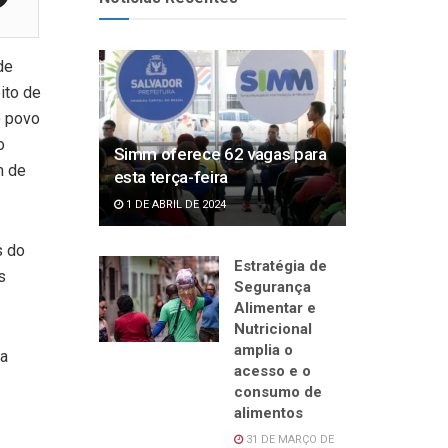
de
ito de
o povo
o
Simm oferece 62 vagas para
m de
esta terça-feira
1 DE ABRIL DE 2024
s do
Estratégia de
s
Segurança
Alimentar e
Nutricional
amplia o
da
acesso e o
consumo de
alimentos
31 DE MARÇO DE