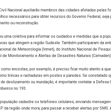
ivil Nacional auxiliarão membros das cidades afetadas pelas fo
lhos necessários para obter recursos do Governo Federal, seja 
imento ou reconstrução.
eu uma coletiva para informar os cuidados e medidas que a pop
uvas que atingem a região Sudeste. Também participaram da ent
Nacional de Meteorologia (Inmet), do Instituto Nacional de Pesqu
al de Monitoramento e Alertas de Desastres Naturais (Cemaden)
 como encostas, por exemplo, é preciso ficar muito atento a qua
como trincas e rachaduras em postes e paredes. Se constatado q
de deslizamento ou inundação, é importante contatar a Defesa C
mbeiros no 193.
a população cadastre os telefones celulares, enviando mensagen
P da região onde mora, para passar a receber alertas por SMS.