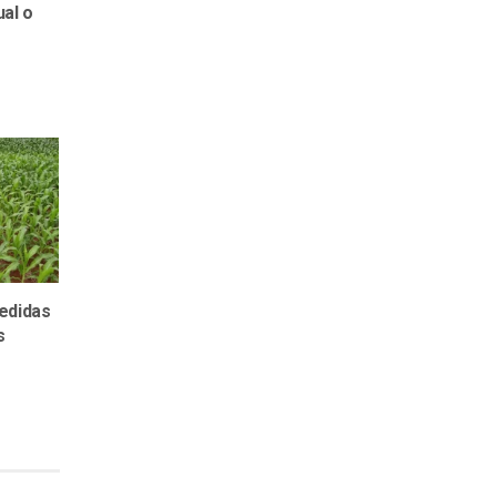
al o
edidas
s