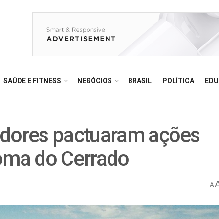
SAÚDE E FITNESS
NEGÓCIOS
BRASIL
POLÍTICA
EDU
adores pactuaram ações
ioma do Cerrado
A