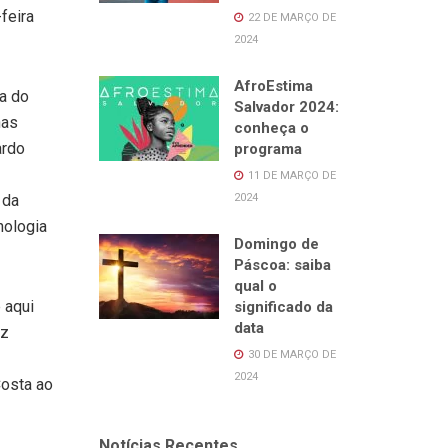
feira
22 DE MARÇO DE
2024
AfroEstima
ça do
Salvador 2024:
nas
conheça o
ardo
programa
11 DE MARÇO DE
2024
 da
nologia
Domingo de
Páscoa: saiba
qual o
 aqui
significado da
data
ez
30 DE MARÇO DE
2024
Costa ao
Notícias Recentes