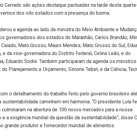
o Cerrado são ações destaque pactuadas na tarde desta quarta-
governos dos oito estados com a presença do bioma.
, liderou a agenda ao lado da ministra do Meio Ambiente e Mudan
m os governadores dos estados do Maranhão, Carlos Brandão; Mi
 Caiado; Mato Grosso, Mauro Mendes; Mato Grosso do Sul, Edu
, e da vice-governadora do Distrito Federal, Celina Leão; e do
ia, Eduardo Sodré. Também participaram da agenda os ministros
o; do Planejamento e Orçamento, Simone Tebet, e da Ciência, Tec
 com o detalhamento do trabalho feito pelo governo brasileiro até
a sustentabilidade caminhem em harmonia. “O presidente Lula f
ue culminaram na abertura de 100 novos mercados para a nossa
o e a exigência mundial da questão da sustentabilidade”, disse 
o grande produtor e fornecedor mundial de alimentos.