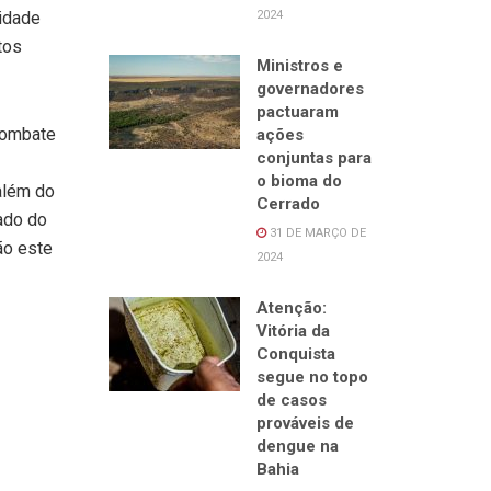
sidade
2024
tos
Ministros e
governadores
pactuaram
combate
ações
conjuntas para
o bioma do
além do
Cerrado
ado do
31 DE MARÇO DE
ão este
2024
Atenção:
Vitória da
Conquista
segue no topo
de casos
prováveis de
dengue na
Bahia