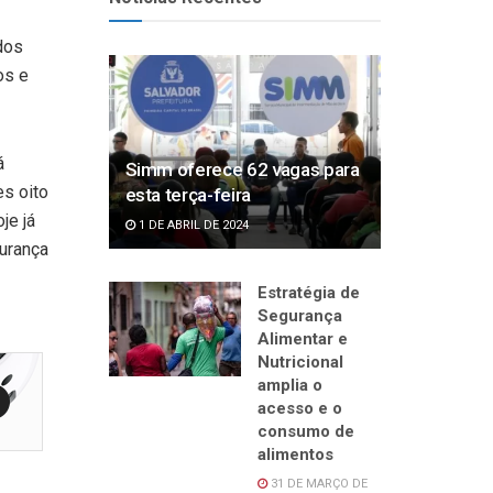
dos
os e
á
Simm oferece 62 vagas para
s oito
esta terça-feira
je já
1 DE ABRIL DE 2024
urança
Estratégia de
Segurança
Alimentar e
Nutricional
amplia o
acesso e o
consumo de
alimentos
31 DE MARÇO DE