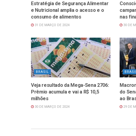
Estratégia de Segurança Alimentar
Consci
e Nutricional amplia o acesso e o
campan
consumo de alimentos
nas fi
31 DE MARÇO DE 2024
30 DE M
BRASIL
BRASI
Veja resultado da Mega-Sena 2706:
Macron
Prêmio acumula e vai a R$ 10,5
do Sena
milhões
ao Bras
30 DE MARÇO DE 2024
29 DE M