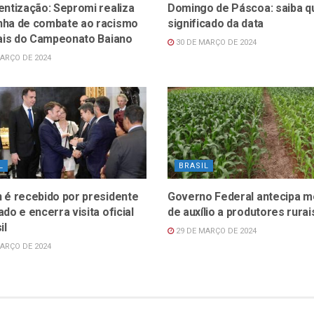
entização: Sepromi realiza
Domingo de Páscoa: saiba qu
ha de combate ao racismo
significado da data
nais do Campeonato Baiano
30 DE MARÇO DE 2024
ARÇO DE 2024
L
BRASIL
 é recebido por presidente
Governo Federal antecipa m
do e encerra visita oficial
de auxílio a produtores rurai
il
29 DE MARÇO DE 2024
ARÇO DE 2024