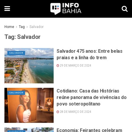
Home
Tag
Salvador
Tag:
Salvador
Salvador 475 anos: Entre belas
SALVADOR
praias e a linha do trem
29 DE MARÇO DE 2024
Cotidiano: Casa das Histórias
SALVADOR
reúne panorama de vivências do
povo soteropolitano
28 DE MARÇO DE 2024
Economia: Feirantes celebram