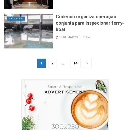
Codecon organiza operação
SALVADOR
conjunta para inspecionar ferry-
boat
19 DE MARÇO DE 2024
1
2
...
14