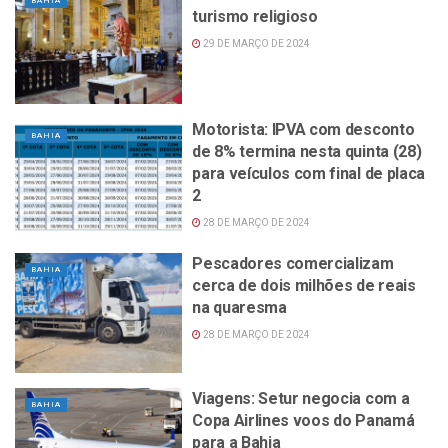
BAHIA
turismo religioso
29 DE MARÇO DE 2024
Motorista: IPVA com desconto
BAHIA
de 8% termina nesta quinta (28)
para veículos com final de placa
2
28 DE MARÇO DE 2024
Pescadores comercializam
BAHIA
cerca de dois milhões de reais
na quaresma
28 DE MARÇO DE 2024
Viagens: Setur negocia com a
BAHIA
Copa Airlines voos do Panamá
para a Bahia