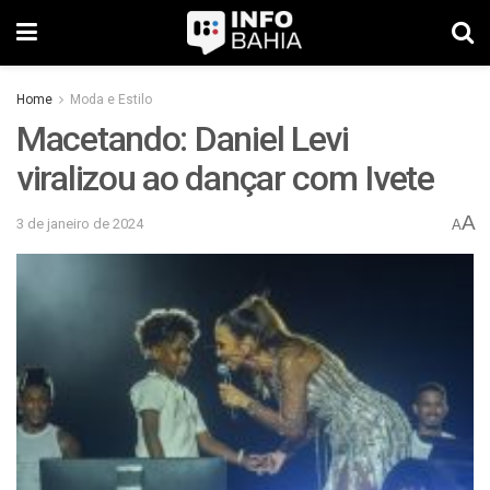
Home
Moda e Estilo
Macetando: Daniel Levi
viralizou ao dançar com Ivete
A
3 de janeiro de 2024
A