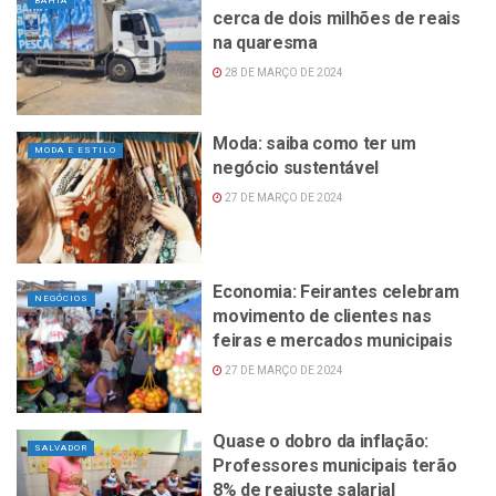
BAHIA
cerca de dois milhões de reais
na quaresma
28 DE MARÇO DE 2024
Moda: saiba como ter um
MODA E ESTILO
negócio sustentável
27 DE MARÇO DE 2024
Economia: Feirantes celebram
NEGÓCIOS
movimento de clientes nas
feiras e mercados municipais
27 DE MARÇO DE 2024
Quase o dobro da inflação:
SALVADOR
Professores municipais terão
8% de reajuste salarial