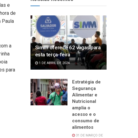
das e
hora de
a Paula
 com a
Simm oferece 62 vagas para
rinha
esta terça-feira
poia
1 DE ABRIL DE 2024
es para
Estratégia de
Segurança
Alimentar e
Nutricional
amplia o
acesso e o
consumo de
alimentos
31 DE MARÇO DE