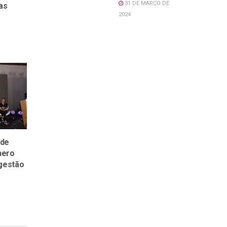
31 DE MARÇO DE
as
2024
 de
nero
 gestão