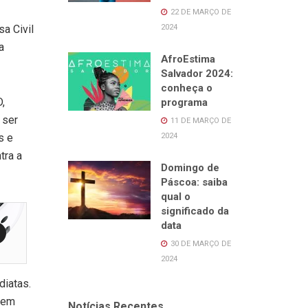
22 DE MARÇO DE
2024
a Civil
a
AfroEstima
Salvador 2024:
conheça o
,
programa
 ser
11 DE MARÇO DE
2024
s e
tra a
Domingo de
Páscoa: saiba
qual o
significado da
data
30 DE MARÇO DE
2024
diatas.
a em
Notícias Recentes