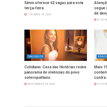
Simm oferece 62 vagas para esta
Atenção
terça-feira
segue 
de den
1 DE ABRIL DE 2024
31 DE M
SALVADOR
BRASI
Cotidiano: Casa das Histórias reúne
Mais 1
panorama de vivências do povo
contem
soteropolitano
contra
28 DE MARÇO DE 2024
27 DE M