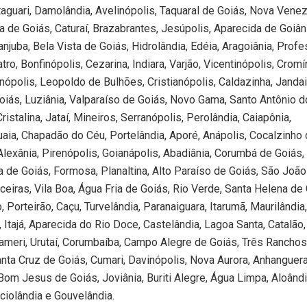
taguari, Damolândia, Avelinópolis, Taquaral de Goiás, Nova Venez
de Goiás, Caturaí, Brazabrantes, Jesúpolis, Aparecida de Goiân
njuba, Bela Vista de Goiás, Hidrolândia, Edéia, Aragoiânia, Prof
o, Bonfinópolis, Cezarina, Indiara, Varjão, Vicentinópolis, Cromín
ianópolis, Leopoldo de Bulhões, Cristianópolis, Caldazinha, Jandai
oiás, Luziânia, Valparaíso de Goiás, Novo Gama, Santo Antônio d
istalina, Jataí, Mineiros, Serranópolis, Perolândia, Caiapônia,
uaia, Chapadão do Céu, Portelândia, Aporé, Anápolis, Cocalzinho
lexânia, Pirenópolis, Goianápolis, Abadiânia, Corumbá de Goiás,
 de Goiás, Formosa, Planaltina, Alto Paraíso de Goiás, São João
ceiras, Vila Boa, Água Fria de Goiás, Rio Verde, Santa Helena de 
 Porteirão, Caçu, Turvelândia, Paranaiguara, Itarumã, Maurilândia
, Itajá, Aparecida do Rio Doce, Castelândia, Lagoa Santa, Catalão
pameri, Urutaí, Corumbaíba, Campo Alegre de Goiás, Três Ranchos
nta Cruz de Goiás, Cumari, Davinópolis, Nova Aurora, Anhanguera
 Bom Jesus de Goiás, Joviânia, Buriti Alegre, Água Limpa, Aloândi
ciolândia e Gouvelândia.