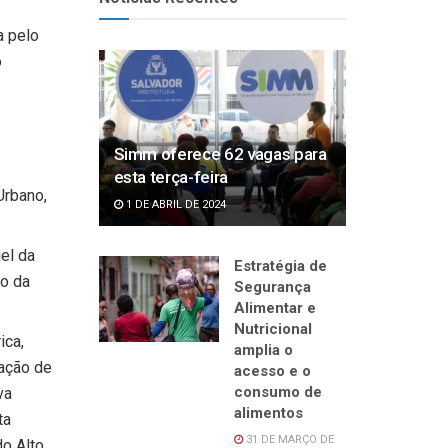
a pelo
o
Simm oferece 62 vagas para
esta terça-feira
Urbano,
1 DE ABRIL DE 2024
el da
Estratégia de
ro da
Segurança
Alimentar e
Nutricional
ica,
amplia o
ração de
acesso e o
consumo de
va
alimentos
ta
31 DE MARÇO DE
do Alto