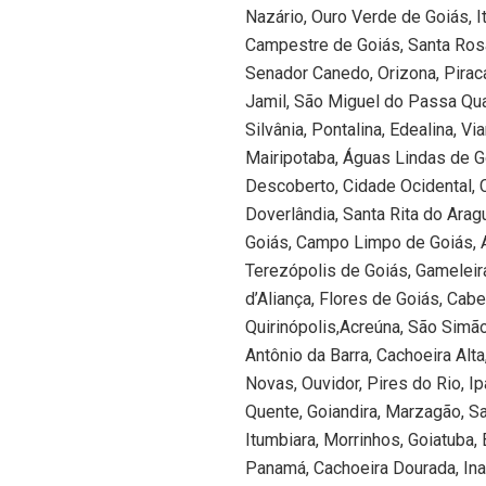
Nazário, Ouro Verde de Goiás, I
Campestre de Goiás, Santa Rosa 
Senador Canedo, Orizona, Piraca
Jamil, São Miguel do Passa Quatr
Silvânia, Pontalina, Edealina, V
Mairipotaba, Águas Lindas de G
Descoberto, Cidade Ocidental, Cr
Doverlândia, Santa Rita do Arag
Goiás, Campo Limpo de Goiás, A
Terezópolis de Goiás, Gameleira
d’Aliança, Flores de Goiás, Cabe
Quirinópolis,Acreúna, São Simão,
Antônio da Barra, Cachoeira Alta
Novas, Ouvidor, Pires do Rio, I
Quente, Goiandira, Marzagão, Sa
Itumbiara, Morrinhos, Goiatuba,
Panamá, Cachoeira Dourada, Ina