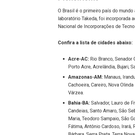
O Brasil é o primeiro país do mundo
laboratório Takeda, foi incorporad
Nacional de Incorporações de Tecnol
Confira a lista de cidades abaixo:
Acre-AC:
Rio Branco, Senador 
Porto Acre, Acrelândia, Bujari, 
Amazonas-AM:
Manaus, Irandub
Cachoeira, Careiro, Nova Olinda
Várzea.
Bahia-BA:
Salvador, Lauro de Fr
Candeias, Santo Amaro, São Seb
Maria, Teodoro Sampaio, São G
Fátima, Antônio Cardoso, Irará,
Bárbara, Serra Preta, Terra Nova