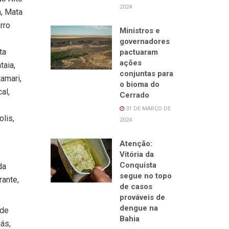
2024
a, Mata
rro
Ministros e
governadores
ta
pactuaram
ações
taia,
conjuntas para
tamari,
o bioma do
al,
Cerrado
31 DE MARÇO DE
olis,
2024
Atenção:
Vitória da
Conquista
da
segue no topo
rante,
de casos
prováveis de
dengue na
 de
Bahia
iás,