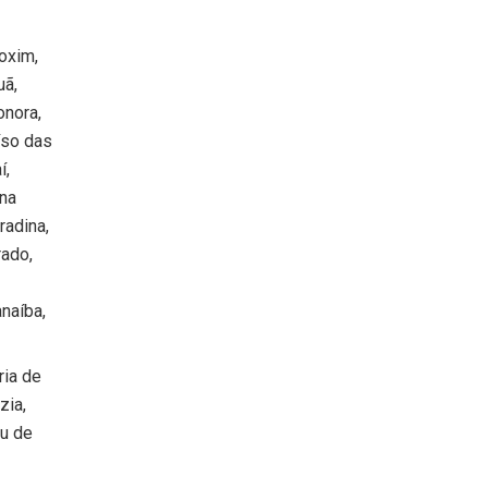
oxim,
uã,
onora,
íso das
í,
una
radina,
rado,
naíba,
ria de
zia,
çu de