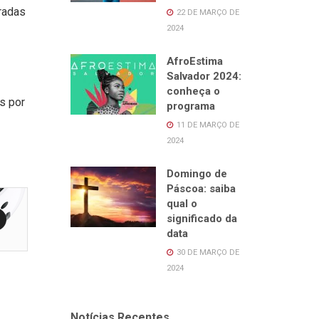
radas
22 DE MARÇO DE
2024
AfroEstima
Salvador 2024:
conheça o
s por
programa
11 DE MARÇO DE
2024
Domingo de
Páscoa: saiba
qual o
significado da
data
30 DE MARÇO DE
2024
Notícias Recentes