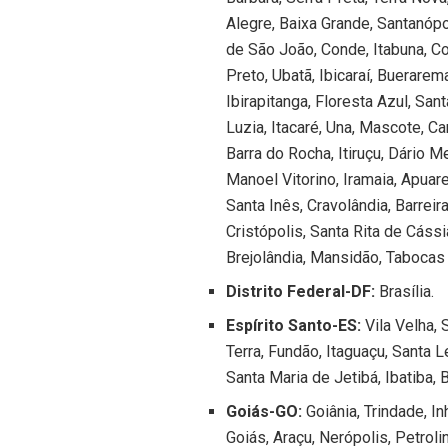
Alegre, Baixa Grande, Santanópo
de São João, Conde, Itabuna, Coa
Preto, Ubatã, Ibicaraí, Buerarema
Ibirapitanga, Floresta Azul, Sant
Luzia, Itacaré, Una, Mascote, Can
Barra do Rocha, Itiruçu, Dário Me
Manoel Vitorino, Iramaia, Apuare
Santa Inês, Cravolândia, Barrei
Cristópolis, Santa Rita de Cáss
Brejolândia, Mansidão, Tabocas 
Distrito Federal-DF:
Brasília.
Espírito Santo-ES:
Vila Velha, S
Terra, Fundão, Itaguaçu, Santa 
Santa Maria de Jetibá, Ibatiba, 
Goiás-GO:
Goiânia, Trindade, I
Goiás, Araçu, Nerópolis, Petroli