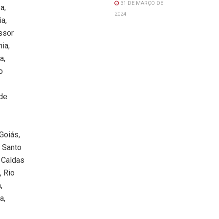
31 DE MARÇO DE
a,
2024
ia,
essor
ia,
a,
o
 de
Goiás,
, Santo
, Caldas
, Rio
,
a,