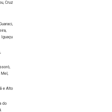
bu, Cruz
Guaraci,
ira,
o Iguaçu
,
ssoró,
 Mel,
ã e Alto
ra do
á.