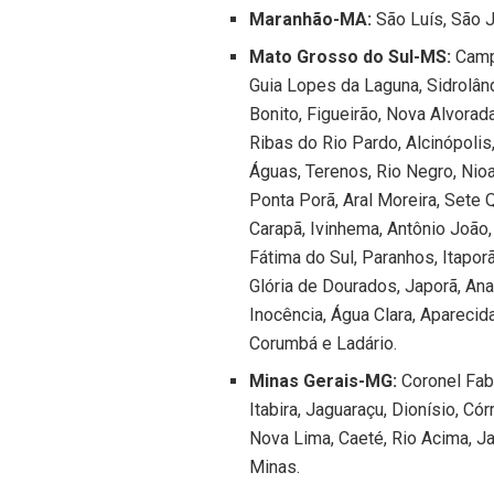
Maranhão-MA:
São Luís, São J
Mato Grosso do Sul-MS:
Campo
Guia Lopes da Laguna, Sidrolân
Bonito, Figueirão, Nova Alvorada
Ribas do Rio Pardo, Alcinópolis
Águas, Terenos, Rio Negro, Nioa
Ponta Porã, Aral Moreira, Sete
Carapã, Ivinhema, Antônio João,
Fátima do Sul, Paranhos, Itaporã
Glória de Dourados, Japorã, Anau
Inocência, Água Clara, Aparecid
Corumbá e Ladário.
Minas Gerais-MG:
Coronel Fabr
Itabira, Jaguaraçu, Dionísio, C
Nova Lima, Caeté, Rio Acima, J
Minas.