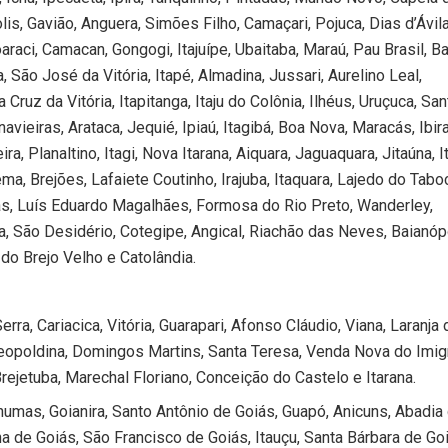
lis, Gavião, Anguera, Simões Filho, Camaçari, Pojuca, Dias d’Ávil
raci, Camacan, Gongogi, Itajuípe, Ubaitaba, Maraú, Pau Brasil, Ba
, São José da Vitória, Itapé, Almadina, Jussari, Aurelino Leal,
a Cruz da Vitória, Itapitanga, Itaju do Colônia, Ilhéus, Uruçuca, San
avieiras, Arataca, Jequié, Ipiaú, Itagibá, Boa Nova, Maracás, Ibira
ira, Planaltino, Itagi, Nova Itarana, Aiquara, Jaguaquara, Jitaúna, I
ma, Brejões, Lafaiete Coutinho, Irajuba, Itaquara, Lajedo do Taboc
ras, Luís Eduardo Magalhães, Formosa do Rio Preto, Wanderley,
ia, São Desidério, Cotegipe, Angical, Riachão das Neves, Baianóp
do Brejo Velho e Catolândia.
erra, Cariacica, Vitória, Guarapari, Afonso Cláudio, Viana, Laranja 
Leopoldina, Domingos Martins, Santa Teresa, Venda Nova do Imig
Brejetuba, Marechal Floriano, Conceição do Castelo e Itarana.
nhumas, Goianira, Santo Antônio de Goiás, Guapó, Anicuns, Abadia
na de Goiás, São Francisco de Goiás, Itauçu, Santa Bárbara de Go