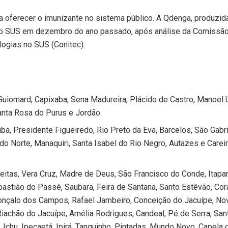
 a oferecer o imunizante no sistema público. A Qdenga, produzid
a ao SUS em dezembro do ano passado, após análise da Comissã
ogias no SUS (Conitec).
Guiomard, Capixaba, Sena Madureira, Plácido de Castro, Manoel 
Santa Rosa do Purus e Jordão.
a, Presidente Figueiredo, Rio Preto da Eva, Barcelos, São Gabri
 do Norte, Manaquiri, Santa Isabel do Rio Negro, Autazes e Carei
eitas, Vera Cruz, Madre de Deus, São Francisco do Conde, Itapar
astião do Passé, Saubara, Feira de Santana, Santo Estêvão, Co
onçalo dos Campos, Rafael Jambeiro, Conceição do Jacuípe, No
 Riachão do Jacuípe, Amélia Rodrigues, Candeal, Pé de Serra, San
, Ichu, Ipecaetá, Ipirá, Tanquinho, Pintadas, Mundo Novo, Capela 