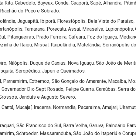
 Rita, Cabedelo, Bayeux, Conde, Caaporã, Sapé, Alhandra, Pitim
, Riachão do Poço e Sobrado.
lândia, Jaguapitã, Ibiporã, Florestópolis, Bela Vista do Paraíso,
ertanópolis, Tamarana, Porecatu, Assaí, Miraselva, Lupionópolis, 
ul, Pitangueiras, Prado Ferreira, Cafeara, Foz do Iguaçu, Mediane
zinha de Itaipu, Missal, Itaipulândia, Matelândia, Serranópolis d
iro, Nilópolis, Duque de Caxias, Nova Iguaçu, São João de Meriti
esquita, Seropédica, Japeri e Queimados.
l, Parnamirim, Extremoz, São Gonçalo do Amarante, Macaíba, Mo
, Governador Dix-Sept Rosado, Felipe Guerra, Caraúbas, Serra do
 Grossos, Janduís e Augusto Severo.
 Cantá, Mucajaí, Iracema, Normandia, Pacaraima, Amajari, Uiramut
Araquari, São Francisco do Sul, Barra Velha, Garuva, Balneário Bar
aramirim, Schroeder, Massaranduba, São João do Itaperiú e Corup