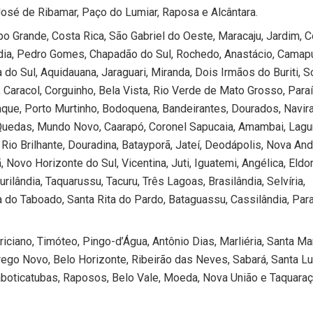
osé de Ribamar, Paço do Lumiar, Raposa e Alcântara.
 Grande, Costa Rica, São Gabriel do Oeste, Maracaju, Jardim, C
dia, Pedro Gomes, Chapadão do Sul, Rochedo, Anastácio, Camap
 do Sul, Aquidauana, Jaraguari, Miranda, Dois Irmãos do Buriti, S
, Caracol, Corguinho, Bela Vista, Rio Verde de Mato Grosso, Para
que, Porto Murtinho, Bodoquena, Bandeirantes, Dourados, Navira
 Quedas, Mundo Novo, Caarapó, Coronel Sapucaia, Amambai, Lag
 Rio Brilhante, Douradina, Batayporã, Jateí, Deodápolis, Nova And
, Novo Horizonte do Sul, Vicentina, Juti, Iguatemi, Angélica, Eldo
rilândia, Taquarussu, Tacuru, Três Lagoas, Brasilândia, Selvíria,
a do Taboado, Santa Rita do Pardo, Bataguassu, Cassilândia, Para
iciano, Timóteo, Pingo-d’Água, Antônio Dias, Marliéria, Santa Ma
órrego Novo, Belo Horizonte, Ribeirão das Neves, Sabará, Santa Lu
aboticatubas, Raposos, Belo Vale, Moeda, Nova União e Taquara