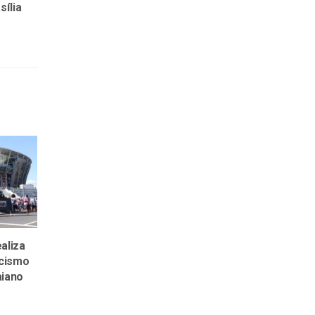
ília
aliza
cismo
aiano