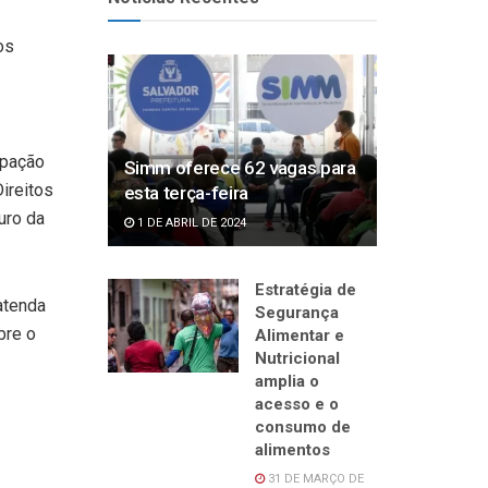
os
ipação
Simm oferece 62 vagas para
ireitos
esta terça-feira
uro da
1 DE ABRIL DE 2024
Estratégia de
atenda
Segurança
bre o
Alimentar e
Nutricional
amplia o
acesso e o
consumo de
alimentos
31 DE MARÇO DE