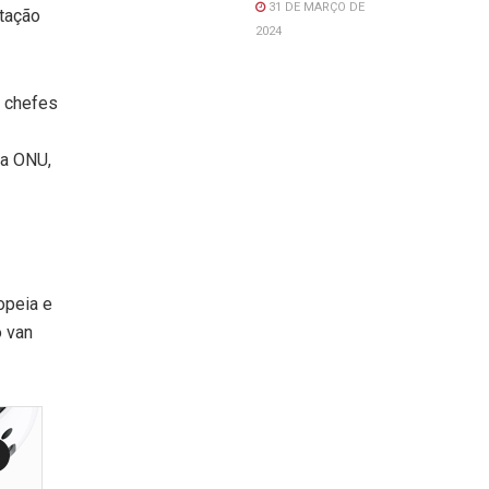
31 DE MARÇO DE
tação
2024
e chefes
da ONU,
opeia e
o van