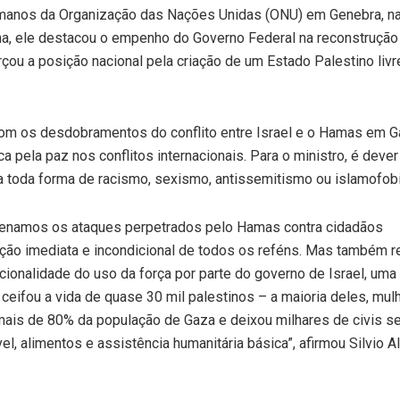
manos da Organização das Nações Unidas (ONU) em Genebra, na
una, ele destacou o empenho do Governo Federal na reconstrução
rçou a posição nacional pela criação de um Estado Palestino livr
com os desdobramentos do conflito entre Israel e o Hamas em G
a pela paz nos conflitos internacionais. Para o ministro, é dever
a toda forma de racismo, sexismo, antissemitismo ou islamofobi
enamos os ataques perpetrados pelo Hamas contra cidadãos
ção imediata e incondicional de todos os reféns. Mas também re
cionalidade do uso da força por parte do governo de Israel, uma
á ceifou a vida de quase 30 mil palestinos – a maioria deles, mul
mais de 80% da população de Gaza e deixou milhares de civis 
el, alimentos e assistência humanitária básica”, afirmou Silvio 