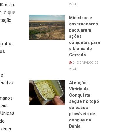
lência e
2024
”, o que
Ministros e
ntação
governadores
pactuaram
ações
conjuntas para
reitos
o bioma do
les
Cerrado
31 DE MARÇO DE
2024
 e
asil se
Atenção:
Vitória da
Conquista
umanos
segue no topo
país
de casos
 Unidas
prováveis de
dengue na
 do
Bahia
rdar a