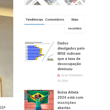
Tendências
Comentários
Mais
recentes
Dados
divulgados pelo
IBGE indicam
que a taxa de
desocupação
diminuiu
29 DE FEVEREIRO
DE 2024
Bolsa Atleta
2024 está com
inscrições
 55ª
abertas