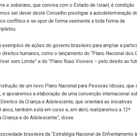
vre e soberano, que conviva com o Estado de Israel, é condição
ramos ser dever deste Conselho prestigiar a autodeterminação d
dos conflitos e se opor de forma veemente a toda forma de
mpletou.
exemplos de ações do governo brasileiro para ampliar a partic
de direitos humanos, como o lançamento do “Plano Nacional dos D
ver sem Limite” e do “Plano Ruas Visíveis – pelo direito ao fut
nstrução de um novo Plano Nacional para Pessoas Idosas, que 
, e apoiaremos a elaboração de uma convenção internacional so
Direitos da Criança e Adolescente, que orientará as iniciativas
 anos, também está em curso e, em abril, realizaremos a 12ª
a Criança e do Adolescente”, disse.
 à sociedade brasileira da “Estratégia Nacional de Enfrentamento à