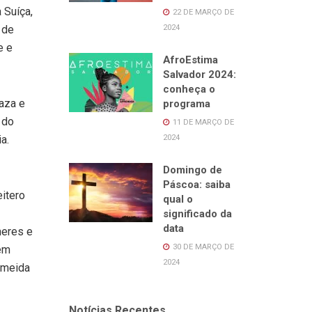
 Suíça,
22 DE MARÇO DE
2024
 de
e e
AfroEstima
Salvador 2024:
conheça o
aza e
programa
 do
11 DE MARÇO DE
2024
a.
Domingo de
Páscoa: saiba
itero
qual o
significado da
data
heres e
30 DE MARÇO DE
sem
2024
Almeida
Notícias Recentes