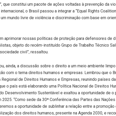
 que constitui um pacote de ações voltadas à prevenção da vio
ternacional, o Brasil passou a integrar a “Equal Rights Coalition
 um mundo livre de violência e discriminação com base em orie
aprimorar nossas políticas de proteção para defensores de di
stas, objeto do recém-instituído Grupo de Trabalho Técnico Sa
ociedade civil”, ressaltou.
, ainda, a discussão sobre o direito a um meio ambiente limpo
ção com o tema direitos humanos e empresas. Lembrou que o Br
m Regional de Direitos Humanos e Empresas, reunindo países da
 que o país está elaborando uma Política Nacional de Direitos H
do Desenvolvimento Sustentável e exaltou a oportunidade de o 
m 2025. “Como sede da 30ª Conferência das Partes das Nações
eremos a oportunidade de sublinhar a relação entre a promoção
lização dos direitos humanos, presente na Agenda 2030, e reco