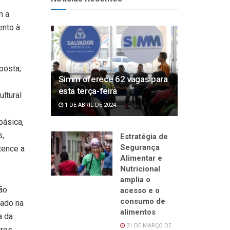
m a
ento à
posta;
Simm oferece 62 vagas para
esta terça-feira
ultural
1 DE ABRIL DE 2024
básica,
s,
Estratégia de
Segurança
tence a
Alimentar e
Nutricional
amplia o
ão
acesso e o
consumo de
uado na
alimentos
a da
31 DE MARÇO DE
tros