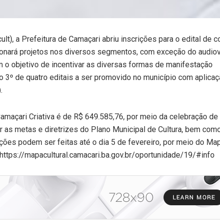
ult), a Prefeitura de Camaçari abriu inscrições para o edital de 
ecionará projetos nos diversos segmentos, com exceção do audiov
m o objetivo de incentivar as diversas formas de manifestação
 o 3º de quatro editais a ser promovido no município com aplica
.
 Camaçari Criativa é de R$ 649.585,76, por meio da celebração d
ir as metas e diretrizes do Plano Municipal de Cultura, bem com
ições podem ser feitas até o dia 5 de fevereiro, por meio do Ma
k https://mapacultural.camacari.ba.gov.br/oportunidade/19/#info