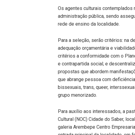
Os agentes culturais contemplados no
administração pública, sendo assegu
rede de ensino da localidade.
Para a seleção, serão critérios: na d
adequação orçamentária e viabilidade
critérios a conformidade com o Plano 
e contrapartida social; e descentral
propostas que abordem manifestaçõe
que abrange pessoa com deficiência 
bissexuais, trans, queer, interssexu
grupo menorizado.
Para auxílio aos interessados, a pas
Cultural (NOC) Cidade do Saber, loca
galeria Arembepe Centro Empresarial,
entrada principal da localidade, em 