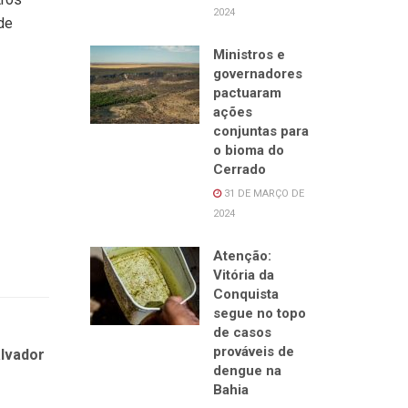
2024
 de
Ministros e
governadores
pactuaram
ações
conjuntas para
o bioma do
Cerrado
31 DE MARÇO DE
2024
Atenção:
Vitória da
Conquista
segue no topo
de casos
prováveis de
alvador
dengue na
Bahia