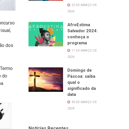
22 DE MARÇO DE
2024
concurso
AfroEstima
isual,
Salvador 2024:
conheça o
programa
ção dos
11 DE MARÇO DE
2024
e Termo
Domingo de
o do
Páscoa: saiba
qual o
pa
significado da
data
30 DE MARÇO DE
2024
Notícias Recentes