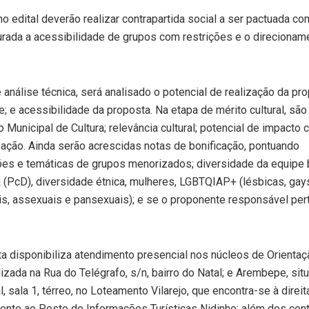
 edital deverão realizar contrapartida social a ser pactuada co
rada a acessibilidade de grupos com restrições e o direcionam
e análise técnica, será analisado o potencial de realização da pro
; e acessibilidade da proposta. Na etapa de mérito cultural, são
Municipal de Cultura; relevância cultural; potencial de impacto c
ização. Ainda serão acrescidas notas de bonificação, pontuando
s e temáticas de grupos menorizados; diversidade da equipe 
(PcD), diversidade étnica, mulheres, LGBTQIAP+ (lésbicas, gay
ais, assexuais e pansexuais); e se o proponente responsável per
ta disponibiliza atendimento presencial nos núcleos de Orientaç
lizada na Rua do Telégrafo, s/n, bairro do Natal; e Arembepe, sit
 sala 1, térreo, no Loteamento Vilarejo, que encontra-se à direit
frente ao Posto de Informações Turísticas Nidinho; além dos cen