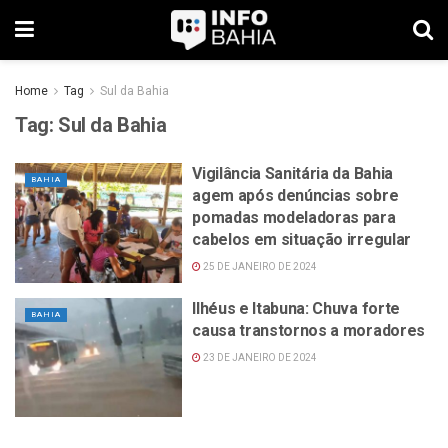
Home
Tag
Sul da Bahia
Tag:
Sul da Bahia
Vigilância Sanitária da Bahia
BAHIA
agem após denúncias sobre
pomadas modeladoras para
cabelos em situação irregular
25 DE JANEIRO DE 2024
Ilhéus e Itabuna: Chuva forte
BAHIA
causa transtornos a moradores
23 DE JANEIRO DE 2024