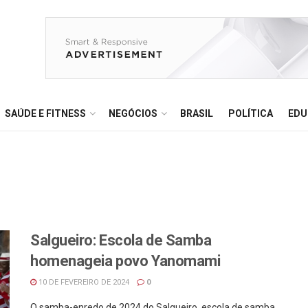
SAÚDE E FITNESS
NEGÓCIOS
BRASIL
POLÍTICA
EDU
Salgueiro: Escola de Samba
homenageia povo Yanomami
10 DE FEVEREIRO DE 2024
0
O samba-enredo de 2024 do Salgueiro, escola de samba