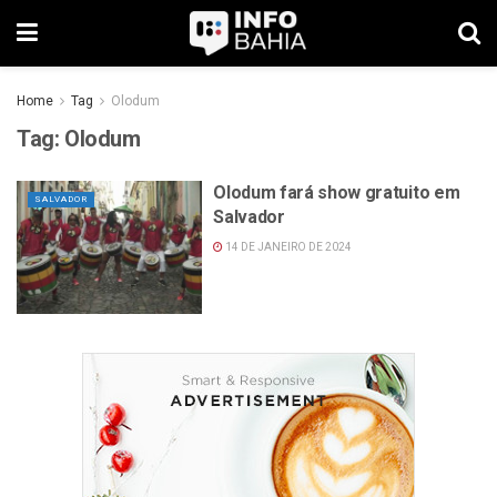
Home
Tag
Olodum
Tag:
Olodum
Olodum fará show gratuito em
SALVADOR
Salvador
14 DE JANEIRO DE 2024