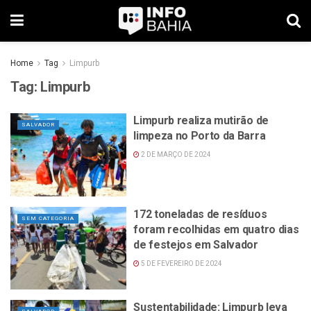
Home
Tag
Limpurb
Tag:
Limpurb
Limpurb realiza mutirão de
SALVADOR
limpeza no Porto da Barra
2 DE MARÇO DE 2024
172 toneladas de resíduos
SEM CATEGORIA
foram recolhidas em quatro dias
de festejos em Salvador
5 DE FEVEREIRO DE 2024
Sustentabilidade: Limpurb leva