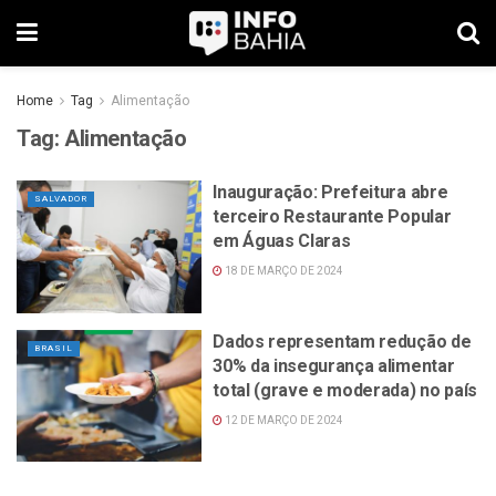
Home
Tag
Alimentação
Tag:
Alimentação
Inauguração: Prefeitura abre
SALVADOR
terceiro Restaurante Popular
em Águas Claras
18 DE MARÇO DE 2024
Dados representam redução de
BRASIL
30% da insegurança alimentar
total (grave e moderada) no país
12 DE MARÇO DE 2024