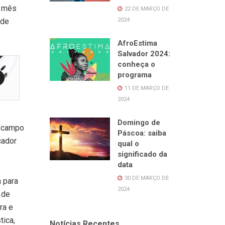
e mês
22 DE MARÇO DE
2024
 de
AfroEstima
Salvador 2024:
conheça o
programa
11 DE MARÇO DE
2024
Domingo de
m campo
Páscoa: saiba
cador
qual o
significado da
data
30 DE MARÇO DE
 para
2024
 de
ra e
tica,
Notícias Recentes