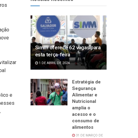
tros
nação
nove
Simm oferece 62 vagas para
esta terça-feira
italizar
1 DE ABRIL DE 2024
pal
Estratégia de
Segurança
lico e
Alimentar e
Nutricional
 nesses
amplia o
,
acesso e o
consumo de
alimentos
31 DE MARÇO DE