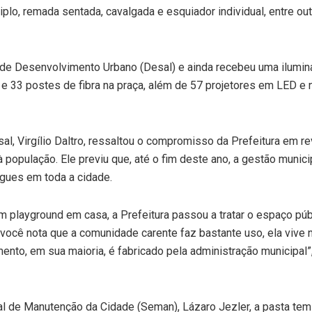
plo, remada sentada, cavalgada e esquiador individual, entre ou
a de Desenvolvimento Urbano (Desal) e ainda recebeu uma ilumi
e 33 postes de fibra na praça, além de 57 projetores em LED e 
, Virgílio Daltro, ressaltou o compromisso da Prefeitura em rev
população. Ele previu que, até o fim deste ano, a gestão munici
egues em toda a cidade.
playground em casa, a Prefeitura passou a tratar o espaço púb
, você nota que a comunidade carente faz bastante uso, ela vive
ento, em sua maioria, é fabricado pela administração municipal”
al de Manutenção da Cidade (Seman), Lázaro Jezler, a pasta tem