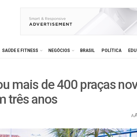
SAÚDE E FITNESS
NEGÓCIOS
BRASIL
POLÍTICA
EDU
gou mais de 400 praças no
m três anos
A