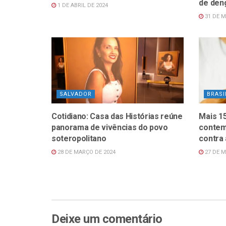
de den
1 DE ABRIL DE 2024
31 DE M
SALVADOR
BRASI
Cotidiano: Casa das Histórias reúne
Mais 1
panorama de vivências do povo
contem
soteropolitano
contra
28 DE MARÇO DE 2024
27 DE M
Deixe um comentário