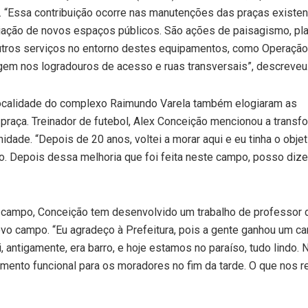
. “Essa contribuição ocorre nas manutenções das praças existen
riação de novos espaços públicos. São ações de paisagismo, pla
utros serviços no entorno destes equipamentos, como Operação
gem nos logradouros de acesso e ruas transversais”, descreveu
localidade do complexo Raimundo Varela também elogiaram as
praça. Treinador de futebol, Alex Conceição mencionou a trans
dade. “Depois de 20 anos, voltei a morar aqui e eu tinha o objet
io. Depois dessa melhoria que foi feita neste campo, posso dize
campo, Conceição tem desenvolvido um trabalho de professor 
novo campo. “Eu agradeço à Prefeitura, pois a gente ganhou um 
 antigamente, era barro, e hoje estamos no paraíso, tudo lindo. 
ento funcional para os moradores no fim da tarde. O que nos r