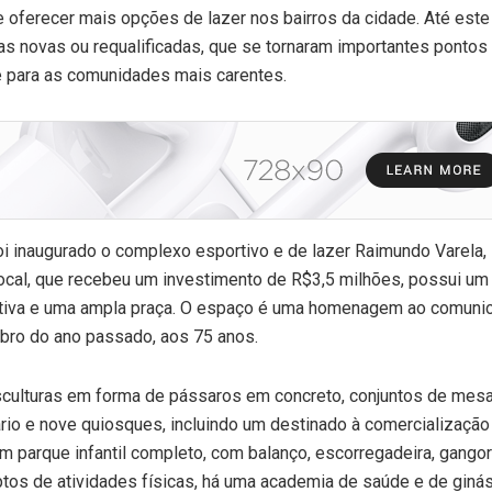
 oferecer mais opções de lazer nos bairros da cidade. Até est
s novas ou requalificadas, que se tornaram importantes pontos
e para as comunidades mais carentes.
foi inaugurado o complexo esportivo e de lazer Raimundo Varela,
local, que recebeu um investimento de R$3,5 milhões, possui u
ortiva e uma ampla praça. O espaço é uma homenagem ao comuni
bro do ano passado, aos 75 anos.
culturas em forma de pássaros em concreto, conjuntos de mesa
ário e nove quiosques, incluindo um destinado à comercialização
 parque infantil completo, com balanço, escorregadeira, gangor
ptos de atividades físicas, há uma academia de saúde e de ginás