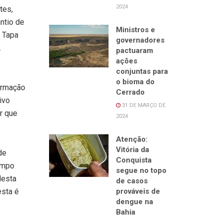
2024
tes,
ntio de
Ministros e
 Tapa
governadores
.
pactuaram
ações
conjuntas para
o bioma do
formação
Cerrado
ivo
31 DE MARÇO DE
r que
2024
Atenção:
Vitória da
de
Conquista
campo
segue no topo
Nesta
de casos
esta é
prováveis de
dengue na
Bahia