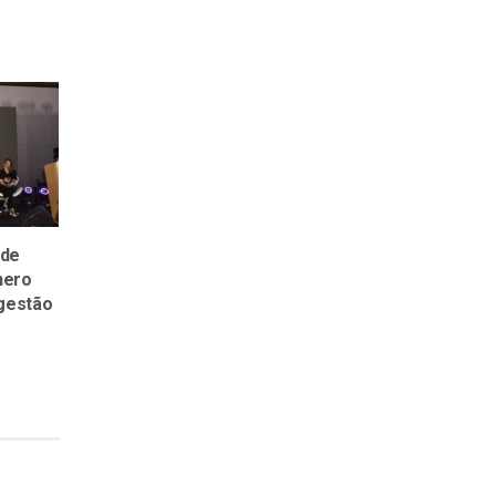
 de
nero
 gestão