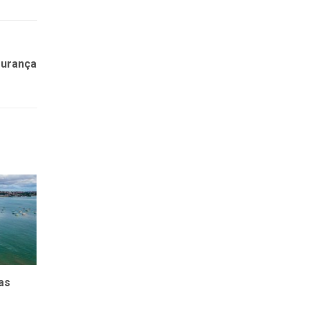
gurança
as