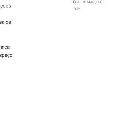
31 DE MARÇO DE
opções
2024
ea de
incar,
espaço