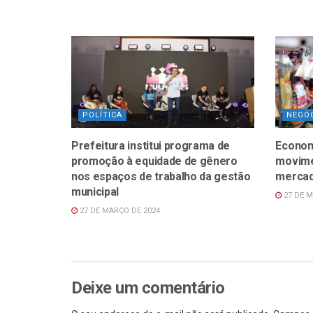
POLÍTICA
NEGÓ
Prefeitura institui programa de
Econom
promoção à equidade de gênero
movimen
nos espaços de trabalho da gestão
mercad
municipal
27 DE M
27 DE MARÇO DE 2024
Deixe um comentário