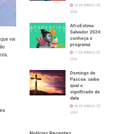
22 DE MARÇO DE
2024
AfroEstima
Salvador 2024:
conheça o
 que vai
programa
vão
11 DE MARÇO DE
eza,
2024
Domingo de
Páscoa: saiba
qual o
significado da
data
30 DE MARÇO DE
ara
2024
Notícias Recentes