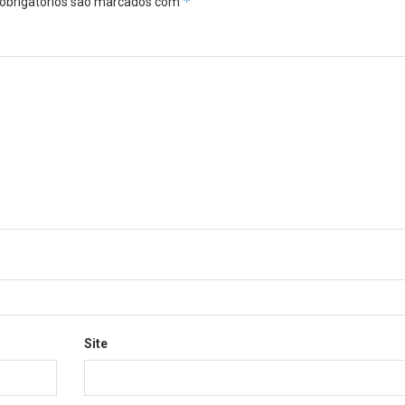
*
obrigatórios são marcados com
Site