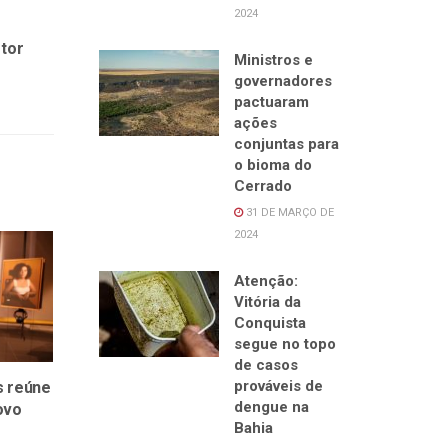
2024
etor
Ministros e
governadores
pactuaram
ações
conjuntas para
o bioma do
Cerrado
31 DE MARÇO DE
2024
Atenção:
Vitória da
Conquista
segue no topo
de casos
prováveis de
s reúne
dengue na
ovo
Bahia