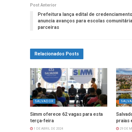
Post Anterior
Prefeitura lança edital de credenciament
anuncia avanços para escolas comunitári
parceiras
Relacionados
Posts
SALVADOR
SALV
Simm oferece 62 vagas para esta
Salvado
terça-feira
praias 
1 DE ABRIL DE 2024
29 DE M