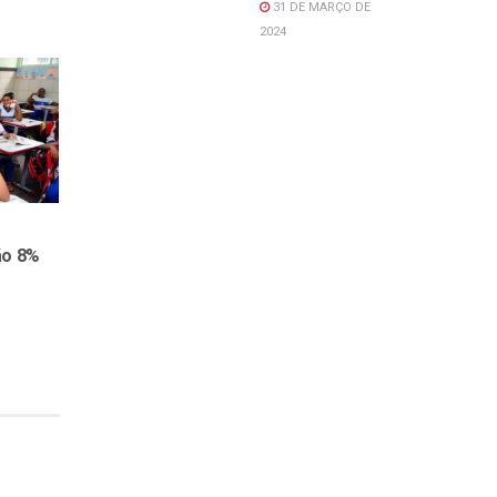
31 DE MARÇO DE
2024
ão 8%