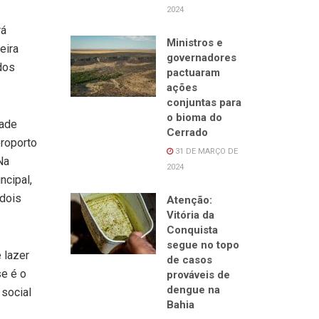
2024
rá
Ministros e
eira
governadores
dos
pactuaram
ações
conjuntas para
o bioma do
dade
Cerrado
eroporto
31 DE MARÇO DE
Na
2024
ncipal,
 dois
Atenção:
Vitória da
Conquista
segue no topo
 lazer
de casos
se é o
prováveis de
dengue na
social
Bahia