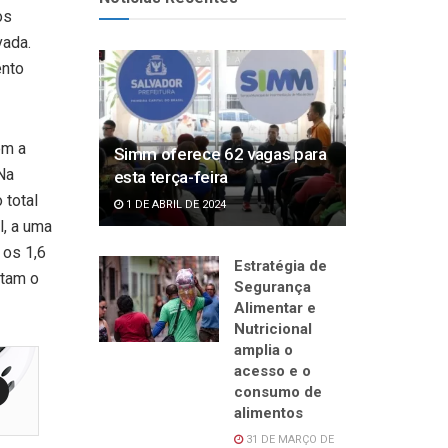
os
vada.
ento
ém a
Simm oferece 62 vagas para
Na
esta terça-feira
 total
1 DE ABRIL DE 2024
l, a uma
 os 1,6
Estratégia de
itam o
Segurança
Alimentar e
Nutricional
amplia o
acesso e o
consumo de
alimentos
31 DE MARÇO DE