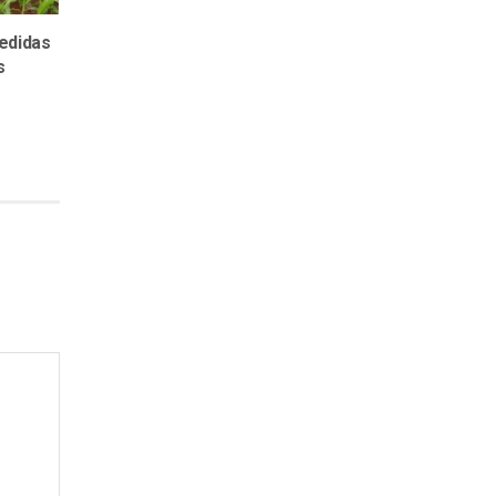
edidas
s