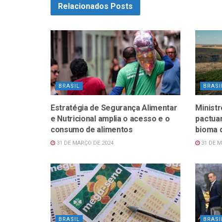
Relacionados
Posts
BRASIL
BRASI
Estratégia de Segurança Alimentar
Minist
e Nutricional amplia o acesso e o
pactua
consumo de alimentos
bioma 
31 DE MARÇO DE 2024
31 DE M
BRASIL
BRASI