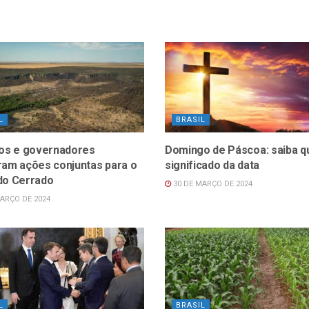
L
BRASIL
ros e governadores
Domingo de Páscoa: saiba qu
ram ações conjuntas para o
significado da data
do Cerrado
30 DE MARÇO DE 2024
ARÇO DE 2024
L
BRASIL