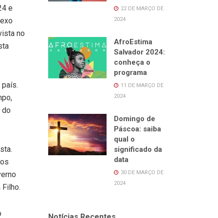
24 e
22 DE MARÇO DE
2024
lexo
vista no
AfroEstima
sta
Salvador 2024:
conheça o
programa
 país.
11 DE MARÇO DE
2024
mpo,
a do
Domingo de
Páscoa: saiba
qual o
sta.
significado da
data
mos
30 DE MARÇO DE
verno
2024
Filho.
o
Notícias Recentes