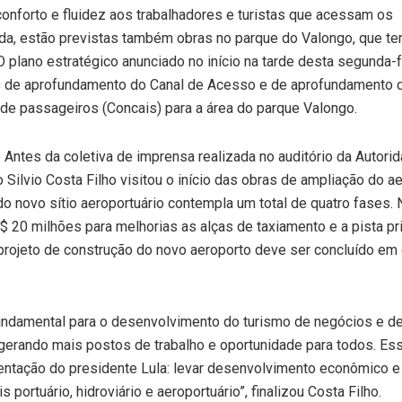
conforto e fluidez aos trabalhadores e turistas que acessam os
xada, estão previstas também obras no parque do Valongo, que te
 O plano estratégico anunciado no início na tarde desta segunda-f
s de aprofundamento do Canal de Acesso e de aprofundamento 
 de passageiros (Concais) para a área do parque Valongo.
s da coletiva de imprensa realizada no auditório da Autori
o Silvio Costa Filho visitou o início das obras de ampliação do a
do novo sítio aeroportuário contempla um total de quatro fases. 
$ 20 milhões para melhorias as alças de taxiamento e a pista pri
projeto de construção do novo aeroporto deve ser concluído em
undamental para o desenvolvimento do turismo de negócios e de
 gerando mais postos de trabalho e oportunidade para todos. Es
ntação do presidente Lula: levar desenvolvimento econômico e 
 portuário, hidroviário e aeroportuário”, finalizou Costa Filho.