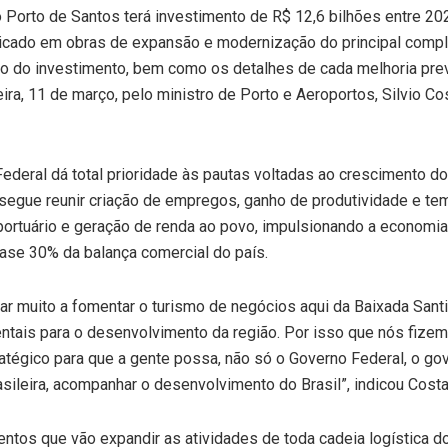
o Porto de Santos terá investimento de R$ 12,6 bilhões entre 20
licado em obras de expansão e modernização do principal comp
cio do investimento, bem como os detalhes de cada melhoria pre
eira, 11 de março, pelo ministro de Porto e Aeroportos, Silvio Co
ederal dá total prioridade às pautas voltadas ao crescimento do
segue reunir criação de empregos, ganho de produtividade e te
portuário e geração de renda ao povo, impulsionando a economi
uase 30% da balança comercial do país.
ar muito a fomentar o turismo de negócios aqui da Baixada Santi
tais para o desenvolvimento da região. Por isso que nós fize
atégico para que a gente possa, não só o Governo Federal, o go
ileira, acompanhar o desenvolvimento do Brasil”, indicou Costa 
ntos que vão expandir as atividades de toda cadeia logística d