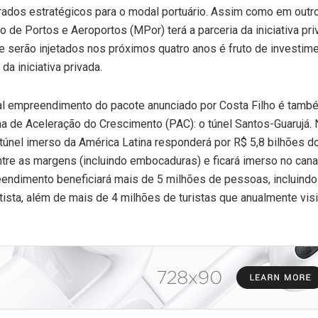
rados estratégicos para o modal portuário. Assim como em outr
o de Portos e Aeroportos (MPor) terá a parceria da iniciativa pri
e serão injetados nos próximos quatro anos é fruto de investim
da iniciativa privada.
 empreendimento do pacote anunciado por Costa Filho é tamb
a de Aceleração do Crescimento (PAC): o túnel Santos-Guarujá. 
 túnel imerso da América Latina responderá por R$ 5,8 bilhões do
ntre as margens (incluindo embocaduras) e ficará imerso no cana
endimento beneficiará mais de 5 milhões de pessoas, incluindo
tista, além de mais de 4 milhões de turistas que anualmente vis