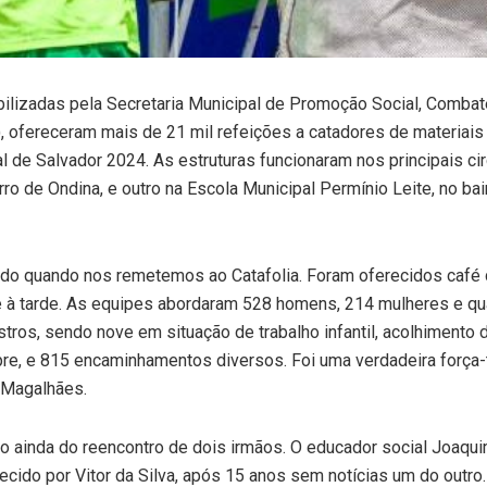
bilizadas pela Secretaria Municipal de Promoção Social, Combat
 ofereceram mais de 21 mil refeições a catadores de materiais
al de Salvador 2024. As estruturas funcionaram nos principais ci
rro de Ondina, e outro na Escola Municipal Permínio Leite, no bai
do quando nos remetemos ao Catafolia. Foram oferecidos café
 à tarde. As equipes abordaram 528 homens, 214 mulheres e qu
tros, sendo nove em situação de trabalho infantil, acolhimento 
e, e 815 encaminhamentos diversos. Foi uma verdadeira força-t
r Magalhães.
lco ainda do reencontro de dois irmãos. O educador social Joaqu
cido por Vitor da Silva, após 15 anos sem notícias um do outro.