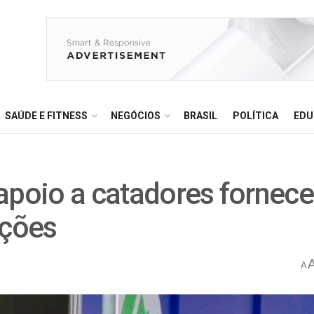
SAÚDE E FITNESS
NEGÓCIOS
BRASIL
POLÍTICA
EDU
 apoio a catadores fornec
ições
A