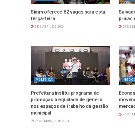
Simm oferece 62 vagas para esta
Salvado
terça-feira
praias 
1 DE ABRIL DE 2024
29 DE M
POLÍTICA
NEGÓ
Prefeitura institui programa de
Econom
promoção à equidade de gênero
movimen
nos espaços de trabalho da gestão
mercad
municipal
27 DE M
27 DE MARÇO DE 2024