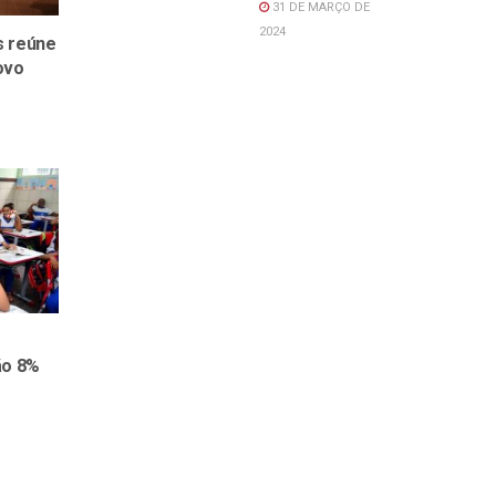
31 DE MARÇO DE
2024
s reúne
ovo
ão 8%