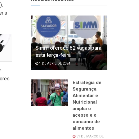
),
er a
Simm oferece 62 vagas para
esta terça-feira
1 DE ABRIL DE 2024
e
dores
Estratégia de
Segurança
Alimentar e
Nutricional
amplia o
acesso e o
consumo de
alimentos
31 DE MARÇO DE