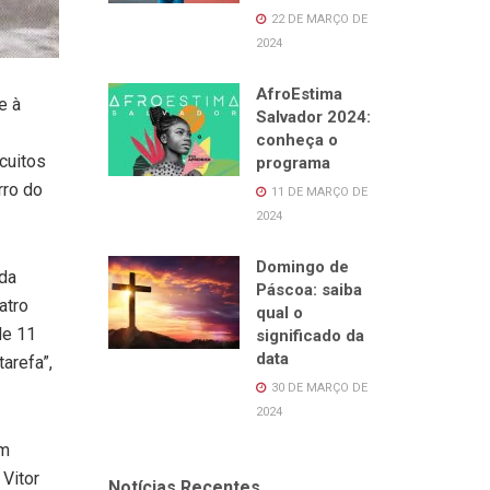
22 DE MARÇO DE
2024
AfroEstima
e à
Salvador 2024:
conheça o
rcuitos
programa
rro do
11 DE MARÇO DE
2024
Domingo de
 da
Páscoa: saiba
atro
qual o
de 11
significado da
data
arefa”,
30 DE MARÇO DE
2024
im
 Vitor
Notícias Recentes